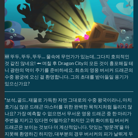
🆕 뚜두, 뚜두, 뚜두.... 물속에 무언가가 있는데, 그다지 호의적인
것 같진 않네요! 🦈 며칠 후 Dragon City의 모든 것이 흉포해질 테
니 광란의 먹이 주기를 준비하세요. 최초의 영웅 버서커 드래곤의
수중 왕궁에 오신 걸 환영합니다. 그의 초대를 받아들일 용기가
있으신가요?
"보석, 골드, 재물로 가득한 자연 그대로의 수중 왕국이라니, 마치
호기심 많은 드래곤 마스터를 위한 완벽한 목적지처럼 들리지 않
나요? 가장 예측할 수 없으면서 무서운 영웅 드래곤 중 한 마리가
주변을 지키고 있다면 어떨까요? 하지만 고위 화이트팁 버서커
드래곤은 보이는 것보다 더 계산적입니다. 맛있는 '방문객'을 마
지못해 환영하긴 하지만, 대부분의 경우 버서커의 피가 날뛰게 두