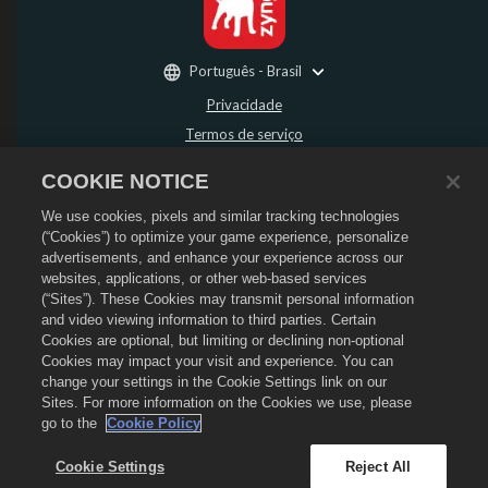
Português - Brasil
Privacidade
Termos de serviço
Não vender nem compartilhar minhas informações pessoais
COOKIE NOTICE
Política de Reembolso
We use cookies, pixels and similar tracking technologies
Política de Cookies
(“Cookies”) to optimize your game experience, personalize
Suporte da loja
advertisements, and enhance your experience across our
Suporte do jogo
websites, applications, or other web-based services
(“Sites”). These Cookies may transmit personal information
Configurações de Cookies
and video viewing information to third parties. Certain
Cookies are optional, but limiting or declining non-optional
©
2026
Social Point S.L. O Dragon City e o logo do Dragon City são marcas
registradas da Social Point S.L. Todos os direitos reservados. A Loja do Dragon
Cookies may impact your visit and experience. You can
City é operada pela Zynga, Inc. As ofertas são válidas apenas para o jogo Dragon
change your settings in the Cookie Settings link on our
City. Os preços e a disponibilidade das ofertas variam por região.
Sites. For more information on the Cookies we use, please
go to the
Cookie Policy
Cookie Settings
Reject All