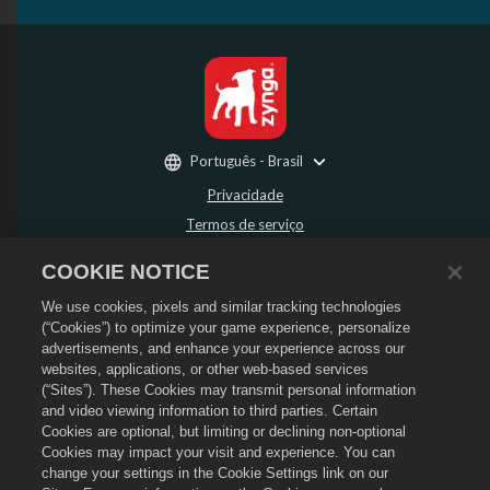
Português - Brasil
Privacidade
Termos de serviço
Não vender nem compartilhar minhas informações pessoais
COOKIE NOTICE
Política de Reembolso
We use cookies, pixels and similar tracking technologies
Política de Cookies
(“Cookies”) to optimize your game experience, personalize
Suporte da loja
advertisements, and enhance your experience across our
Suporte do jogo
websites, applications, or other web-based services
(“Sites”). These Cookies may transmit personal information
Configurações de Cookies
and video viewing information to third parties. Certain
Cookies are optional, but limiting or declining non-optional
©
2026
Social Point S.L. O Dragon City e o logo do Dragon City são marcas
registradas da Social Point S.L. Todos os direitos reservados. A Loja do Dragon
Cookies may impact your visit and experience. You can
City é operada pela Zynga, Inc. As ofertas são válidas apenas para o jogo Dragon
change your settings in the Cookie Settings link on our
City. Os preços e a disponibilidade das ofertas variam por região.