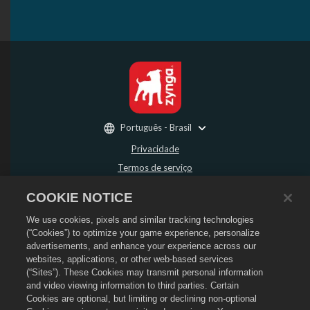
Português - Brasil
Privacidade
Termos de serviço
Não vender nem compartilhar minhas informações pessoais
COOKIE NOTICE
Política de Reembolso
We use cookies, pixels and similar tracking technologies
Política de Cookies
(“Cookies”) to optimize your game experience, personalize
Suporte da loja
advertisements, and enhance your experience across our
Suporte do jogo
websites, applications, or other web-based services
(“Sites”). These Cookies may transmit personal information
Configurações de Cookies
and video viewing information to third parties. Certain
Cookies are optional, but limiting or declining non-optional
©
2026
Social Point S.L. O Dragon City e o logo do Dragon City são marcas
registradas da Social Point S.L. Todos os direitos reservados. A Loja do Dragon