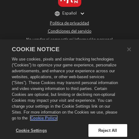
Español
Política de privacidad
Condiciones del servicio
No vender ni compartir mi información personal
Política de reembolso
COOKIE NOTICE
Política de "cookies"
We use cookies, pixels and similar tracking technologies
Asistencia de la tienda
(“Cookies”) to optimize your game experience, personalize
advertisements, and enhance your experience across our
Asistencia del juego
websites, applications, or other web-based services
Configuración de cookies
(“Sites”). These Cookies may transmit personal information
and video viewing information to third parties. Certain
©
2026
Social Point S.L. Dragon City y el logo de Dragon City son marcas
Cookies are optional, but limiting or declining non-optional
registradas de Social Point S.L. Reservados todos los derechos. La tienda de
Dragon City está gestionada por Zynga, Inc. Ofertas válidas solo dentro del
Cookies may impact your visit and experience. You can
juego de Dragon City. La disponibilidad y el precio de las ofertas varían según
change your settings in the Cookie Settings link on our
la región.
Sites. For more information on the Cookies we use, please
go to the
Cookie Policy
Cookie Settings
Reject All