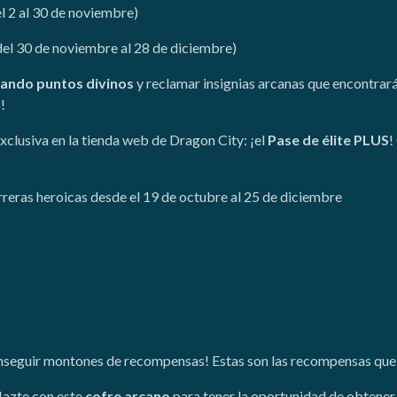
 2 al 30 de noviembre)
(del 30 de noviembre al 28 de diciembre)
nando puntos divinos
y reclamar insignias arcanas que encontrará
!
clusiva en la tienda web de Dragon City: ¡el
Pase de élite PLUS
!
arreras heroicas desde el 19 de octubre al 25 de diciembre
onseguir montones de recompensas! Estas son las recompensas que 
azte con este
cofre arcano
para tener la oportunidad de obtener