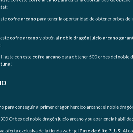
tat;
este
cofre arcano
para tener la oportunidad de obtener orbes del 
 este
cofre arcano
y obtén al
noble dragón juicio arcano garan
;
>
Hazte con este
cofre arcano
para obtener 500 orbes del noble dr
rtuna
!
NO
no para conseguir al primer dragón heroico arcano: el noble dragón
300 Orbes del noble dragón juicio arcano y su apariencia habilidad
eva oferta exclusiva de la tienda web: ¡el
Pase de élite PLUS
! Al c