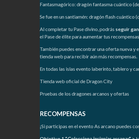
Fantasmagórico: dragón fantasma cuántico (del
Se fue en un santiamén: dragón flash cuántico 
Al completar tu Pase divino, podrás
seguir ga
el Pase de élite para aumentar tus recompensas
También puedes encontrar una oferta nueva y ex
tienda web para recibir aún más recompensas.
En todas las islas evento laberinto, tablero y c
Tienda web oficial de Dragon City
Pruebas de los dragones arcanos y ofertas
RECOMPENSAS
¡Si participas en el evento As arcano puedes c
Objetivo 1 “
Colecciona insignias arcanas
” >
H