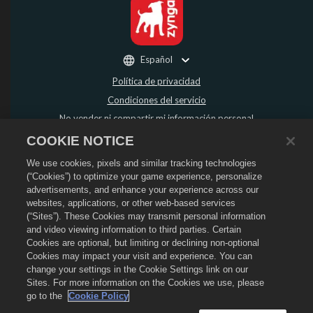
Español
Política de privacidad
Condiciones del servicio
No vender ni compartir mi información personal
Política de reembolso
COOKIE NOTICE
Política de "cookies"
We use cookies, pixels and similar tracking technologies
Asistencia de la tienda
(“Cookies”) to optimize your game experience, personalize
advertisements, and enhance your experience across our
Asistencia del juego
websites, applications, or other web-based services
Configuración de cookies
(“Sites”). These Cookies may transmit personal information
and video viewing information to third parties. Certain
©
2026
Social Point S.L. Dragon City y el logo de Dragon City son marcas
Cookies are optional, but limiting or declining non-optional
registradas de Social Point S.L. Reservados todos los derechos. La tienda de
Dragon City está gestionada por Zynga, Inc. Ofertas válidas solo dentro del
Cookies may impact your visit and experience. You can
juego de Dragon City. La disponibilidad y el precio de las ofertas varían según
change your settings in the Cookie Settings link on our
la región.
Sites. For more information on the Cookies we use, please
go to the
Cookie Policy