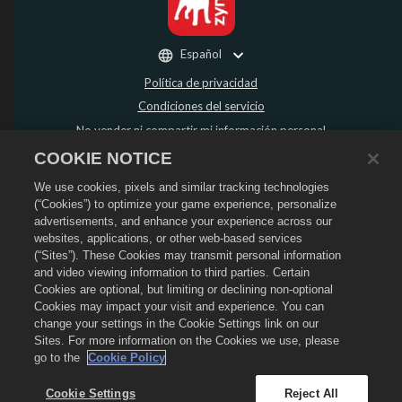
Español
Política de privacidad
Condiciones del servicio
No vender ni compartir mi información personal
Política de reembolso
COOKIE NOTICE
Política de "cookies"
We use cookies, pixels and similar tracking technologies
Asistencia de la tienda
(“Cookies”) to optimize your game experience, personalize
advertisements, and enhance your experience across our
Asistencia del juego
websites, applications, or other web-based services
Configuración de cookies
(“Sites”). These Cookies may transmit personal information
and video viewing information to third parties. Certain
©
2026
Social Point S.L. Dragon City y el logo de Dragon City son marcas
Cookies are optional, but limiting or declining non-optional
registradas de Social Point S.L. Reservados todos los derechos. La tienda de
Dragon City está gestionada por Zynga, Inc. Ofertas válidas solo dentro del
Cookies may impact your visit and experience. You can
juego de Dragon City. La disponibilidad y el precio de las ofertas varían según
change your settings in the Cookie Settings link on our
la región.
Sites. For more information on the Cookies we use, please
go to the
Cookie Policy
Cookie Settings
Reject All