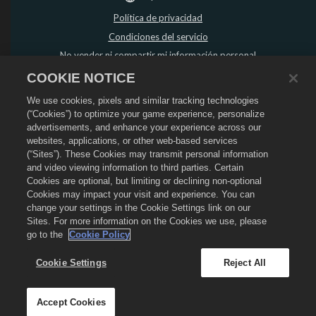
Política de privacidad
Condiciones del servicio
No vender ni compartir mi información personal
Política de reembolso
COOKIE NOTICE
Política de "cookies"
We use cookies, pixels and similar tracking technologies
Asistencia de la tienda
(“Cookies”) to optimize your game experience, personalize
advertisements, and enhance your experience across our
Asistencia del juego
websites, applications, or other web-based services
Configuración de cookies
(“Sites”). These Cookies may transmit personal information
and video viewing information to third parties. Certain
©
2026
Social Point S.L. Dragon City y el logo de Dragon City son marcas
Cookies are optional, but limiting or declining non-optional
registradas de Social Point S.L. Reservados todos los derechos. La tienda de
Dragon City está gestionada por Zynga, Inc. Ofertas válidas solo dentro del
Cookies may impact your visit and experience. You can
juego de Dragon City. La disponibilidad y el precio de las ofertas varían según
change your settings in the Cookie Settings link on our
la región.
Sites. For more information on the Cookies we use, please
go to the
Cookie Policy
Cookie Settings
Reject All
Accept Cookies