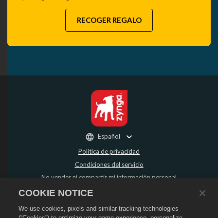
RECOGER REGALO
Español
Política de privacidad
Condiciones del servicio
No vender ni compartir mi información personal
Política de reembolso
COOKIE NOTICE
Política de "cookies"
We use cookies, pixels and similar tracking technologies
Asistencia de la tienda
(“Cookies”) to optimize your game experience, personalize