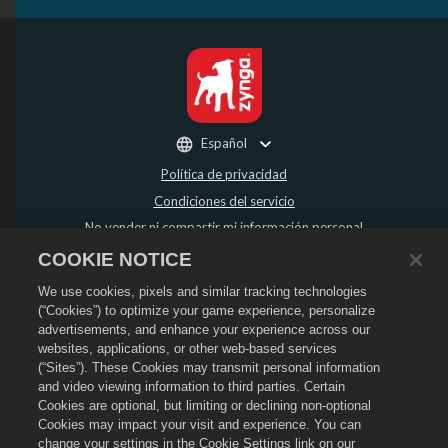
Español
Política de privacidad
Condiciones del servicio
No vender ni compartir mi información personal
Política de reembolso
COOKIE NOTICE
Política de "cookies"
We use cookies, pixels and similar tracking technologies
Asistencia de la tienda
(“Cookies”) to optimize your game experience, personalize
advertisements, and enhance your experience across our
Asistencia del juego
websites, applications, or other web-based services
Configuración de cookies
(“Sites”). These Cookies may transmit personal information
and video viewing information to third parties. Certain
©
2026
Social Point S.L. Dragon City y el logo de Dragon City son marcas
Cookies are optional, but limiting or declining non-optional
registradas de Social Point S.L. Reservados todos los derechos. La tienda de
Dragon City está gestionada por Zynga, Inc. Ofertas válidas solo dentro del
Cookies may impact your visit and experience. You can
juego de Dragon City. La disponibilidad y el precio de las ofertas varían según
change your settings in the Cookie Settings link on our