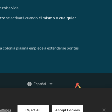
e roba vida.
nte
se activará cuando
él mismo o
cualquier
eva colonia plasma empiece a extenderse por tus
Español
 todos
ettings
Reject All
Accept Cookies
Dragon