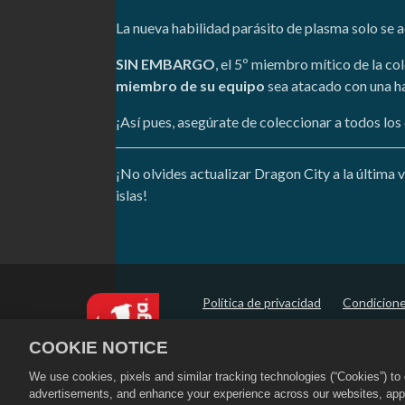
La nueva habilidad parásito de plasma solo se 
SIN EMBARGO
, el 5º miembro mítico de la co
miembro de su equipo
sea atacado con una ha
¡Así pues, asegúrate de coleccionar a todos lo
¡No olvides actualizar Dragon City a la última 
islas!
Política de privacidad
Condicione
Política de reembolso
Política de
COOKIE NOTICE
Configuración de cookies
We use cookies, pixels and similar tracking technologies (“Cookies”) t
©
2026
Social Point S.L. Dragon City y 
advertisements, and enhance your experience across our websites, appli
los derechos. La tienda de Dragon Cit