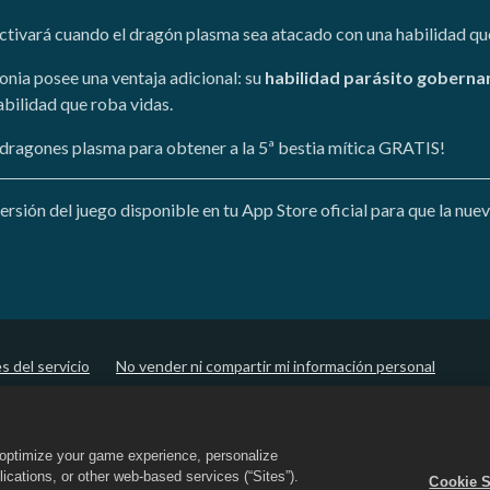
activará cuando el dragón plasma sea atacado con una habilidad qu
lonia posee una ventaja adicional: su
habilidad parásito goberna
bilidad que roba vidas.
s dragones plasma para obtener a la 5ª bestia mítica GRATIS!
versión del juego disponible en tu App Store oficial para que la nu
s del servicio
No vender ni compartir mi información personal
 "cookies"
Asistencia de la tienda
Asistencia del juego
o optimize your game experience, personalize
el logo de Dragon City son marcas registradas de Social Point S.L. Reservados
cations, or other web-based services (“Sites”).
Cookie S
y está gestionada por Zynga, Inc. Ofertas válidas solo dentro del juego de 