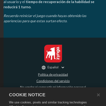
al usuario y el
tiempo de recuperación de la habilidad se
reducirá 1 turno
.
Recuerda reiniciar el juego cuando hayas obtenido las
apariencias para que estas surtan efecto.
Español
Política de privacidad
Condiciones del servicio
No vender ni compartir mi información personal
Política de reembolso
COOKIE NOTICE
Política de "cookies"
We use cookies, pixels and similar tracking technologies
Asistencia de la tienda