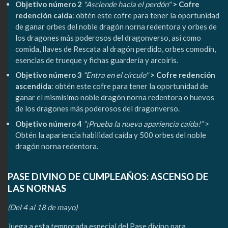
Objetivo número 2
"Asciende hacia el perdón"
> Cofre
redención caída
: obtén este cofre para tener la oportunidad
de ganar orbes del noble dragón norna redentora y orbes de
los dragones más poderosos del dragonverso, así como
comida, llaves de Rescata al dragón perdido, orbes comodín,
esencias de trueque y fichas guardería y arcoíris.
Objetivo número 3
“Entra en el círculo"
> Cofre redención
ascendida
: obtén este cofre para tener la oportunidad de
ganar el mismísimo noble dragón norna redentora o huevos
de los dragones más poderosos del dragonverso.
Objetivo número 4
“¡Prueba la nueva apariencia caída!”
>
Obtén la apariencia habilidad caída y 500 orbes del noble
dragón norna redentora.
PASE DIVINO DE CUMPLEAÑOS: ASCENSO DE
LAS NORNAS
(Del 4 al 18 de mayo)
Juega a esta temporada especial del Pase divino para