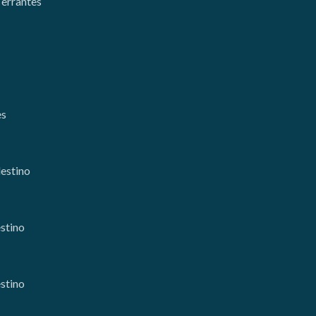
 errantes
es
destino
estino
estino