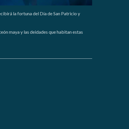
ibirá la fortuna del Día de San Patricio y
eón maya y las deidades que habitan estas