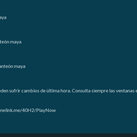
aya
nteón maya
Panteón maya
en sufrir cambios de última hora. Consulta siempre las ventanas 
ty.onelink.me/40H2/PlayNow