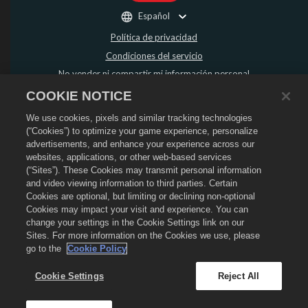
Español
Política de privacidad
Condiciones del servicio
No vender ni compartir mi información personal
Política de reembolso
COOKIE NOTICE
Política de "cookies"
We use cookies, pixels and similar tracking technologies
Asistencia de la tienda
(“Cookies”) to optimize your game experience, personalize
advertisements, and enhance your experience across our
Asistencia del juego
websites, applications, or other web-based services
Configuración de cookies
(“Sites”). These Cookies may transmit personal information
and video viewing information to third parties. Certain
©
2026
Social Point S.L. Dragon City y el logo de Dragon City son marcas
Cookies are optional, but limiting or declining non-optional
registradas de Social Point S.L. Reservados todos los derechos. La tienda de
Dragon City está gestionada por Zynga, Inc. Ofertas válidas solo dentro del
Cookies may impact your visit and experience. You can
juego de Dragon City. La disponibilidad y el precio de las ofertas varían según
change your settings in the Cookie Settings link on our
la región.
Sites. For more information on the Cookies we use, please
go to the
Cookie Policy
Cookie Settings
Reject All