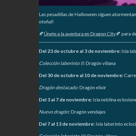
Las pesadillas de Halloween siguen atormentan
otoñal!
🍂
Únete a la aventura en Dragon City
🍂 para de
Del 23 de octubre al 3 de noviembre:
Isla la
Colección laberinto II:
Dragón villana
Del 30 de octubre al 10 de noviembre:
Carre
Dragón destacado:
Dragón elixir
Del 3 al 7 de noviembre:
Isla neblina eclosio
Nuevo dragón:
Dragón vendajes
Del 7 al 13 de noviembre:
Isla laberinto eclo
Colección laberinto III:
Dragón villana