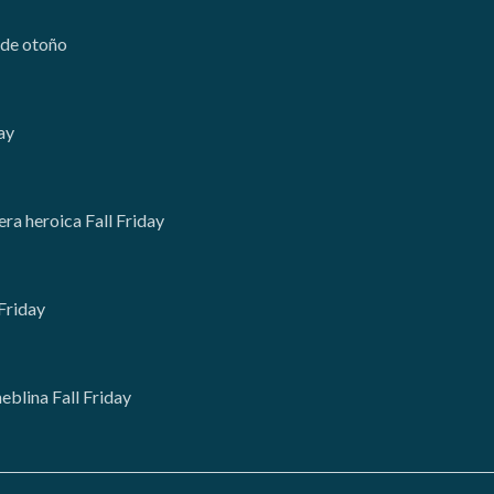
s de otoño
day
ra heroica Fall Friday
 Friday
neblina Fall Friday