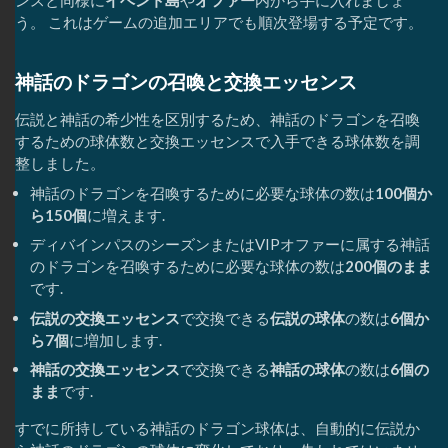
う。 これはゲームの追加エリアでも順次登場する予定です。
神話のドラゴンの召喚と交換エッセンス
伝説と神話の希少性を区別するため、神話のドラゴンを召喚
するための球体数と交換エッセンスで入手できる球体数を調
整しました。
神話のドラゴンを召喚するために必要な球体の数は
100個か
ら150個
に増えます.
ディバインパスのシーズンまたはVIPオファーに属する神話
のドラゴンを召喚するために必要な球体の数は
200個のまま
です.
伝説の交換エッセンス
で交換できる
伝説の球体
の数は
6個か
ら7個
に増加します.
神話の交換エッセンス
で交換できる
神話の球体
の数は
6個の
まま
です.
すでに所持している神話のドラゴン球体は、自動的に伝説か