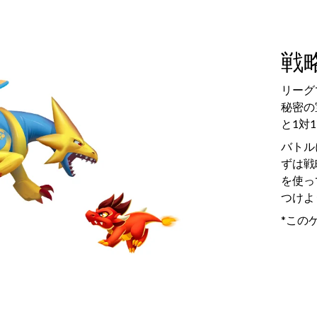
戦
リーグ
秘密の
と1対
バトル
ずは戦
を使っ
つけよ
*この