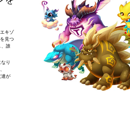
エキゾ
を見つ
し、誰
になり
、
友達が