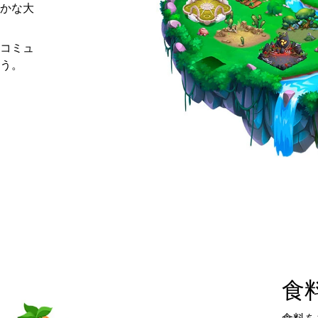
かな大
コミュ
う。
食
食料を