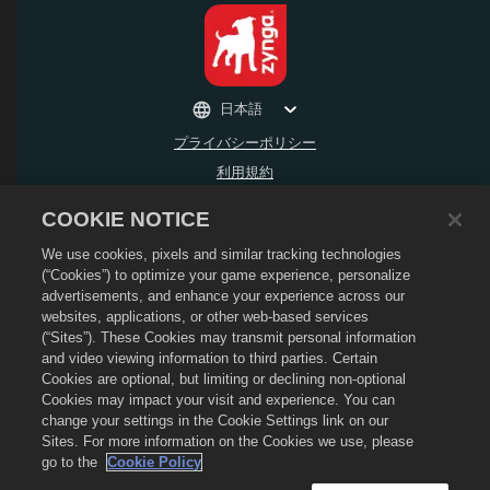
日本語
プライバシーポリシー
利用規約
個人情報の販売や頒布を禁止する
COOKIE NOTICE
返金ポリシー
We use cookies, pixels and similar tracking technologies
Cookieポリシー
(“Cookies”) to optimize your game experience, personalize
ストアサポート
advertisements, and enhance your experience across our
ゲームサポート
websites, applications, or other web-based services
(“Sites”). These Cookies may transmit personal information
Cookie設定
and video viewing information to third parties. Certain
Cookies are optional, but limiting or declining non-optional
©
2026
Social Point S.L. Dragon CityおよびDragon CityのロゴはSocial Point S.L.の
商標です。 無断複写・複製・転載禁止。 Dragon CityストアはZynga, Inc.が運営して
Cookies may impact your visit and experience. You can
います。オファーはDragon Cityのゲーム内でのみ有効です。 オファーの有無や価格
change your settings in the Cookie Settings link on our
は地域によって異なります。
Sites. For more information on the Cookies we use, please
go to the
Cookie Policy