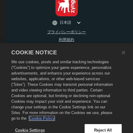
日本語
プライバシーポリシー
利用規約
個人情報の販売や頒布を禁止する
COOKIE NOTICE
返金ポリシー
We use cookies, pixels and similar tracking technologies
Cookieポリシー
(“Cookies”) to optimize your game experience, personalize
ストアサポート
advertisements, and enhance your experience across our
ゲームサポート
websites, applications, or other web-based services
(“Sites”). These Cookies may transmit personal information
Cookie設定
and video viewing information to third parties. Certain
Cookies are optional, but limiting or declining non-optional
©
2026
Social Point S.L. Dragon CityおよびDragon CityのロゴはSocial Point S.L.の
商標です。 無断複写・複製・転載禁止。 Dragon CityストアはZynga, Inc.が運営して
Cookies may impact your visit and experience. You can
います。オファーはDragon Cityのゲーム内でのみ有効です。 オファーの有無や価格
change your settings in the Cookie Settings link on our
は地域によって異なります。
Sites. For more information on the Cookies we use, please
go to the
Cookie Policy
Cookie Settings
Reject All