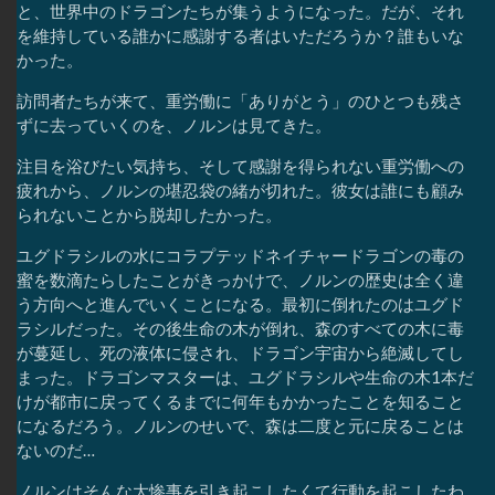
と、世界中のドラゴンたちが集うようになった。だが、それ
を維持している誰かに感謝する者はいただろうか？誰もいな
かった。
訪問者たちが来て、重労働に「ありがとう」のひとつも残さ
ずに去っていくのを、ノルンは見てきた。
注目を浴びたい気持ち、そして感謝を得られない重労働への
疲れから、ノルンの堪忍袋の緒が切れた。彼女は誰にも顧み
られないことから脱却したかった。
ユグドラシルの水にコラプテッドネイチャードラゴンの毒の
蜜を数滴たらしたことがきっかけで、ノルンの歴史は全く違
う方向へと進んでいくことになる。最初に倒れたのはユグド
ラシルだった。その後生命の木が倒れ、森のすべての木に毒
が蔓延し、死の液体に侵され、ドラゴン宇宙から絶滅してし
まった。ドラゴンマスターは、ユグドラシルや生命の木1本だ
けが都市に戻ってくるまでに何年もかかったことを知ること
になるだろう。ノルンのせいで、森は二度と元に戻ることは
ないのだ…
ノルンはそんな大惨事を引き起こしたくて行動を起こしたわ