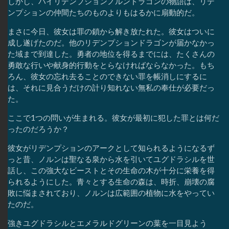
しかし、ハイリデンプションノルンドラゴンの物語は、リデ
ンプションの仲間たちのものよりもはるかに扇動的だ。
まさに今日、彼女は罪の鎖から解き放たれた。彼女はついに
成し遂げたのだ。他のリデンプションドラゴンが届かなかっ
た域まで到達した。勇者の地位を得るまでには、たくさんの
勇敢な行いや献身的行動をとらなければならなかった。もち
ろん、彼女の忘れ去ることのできない罪を帳消しにするに
は、それに見合うだけの計り知れない無私の奉仕が必要だっ
た。
ここで1つの問いが生まれる。彼女が最初に犯した罪とは何だ
ったのだろうか？
彼女がリデンプションのアークとして知られるようになるず
っと昔、ノルンは聖なる泉から水を引いてユグドラシルを世
話し、この強大なビーストとその生命の木が十分に栄養を得
られるようにした。青々とする生命の森は、時折、崩壊の腐
敗に悩まされており、ノルンは広範囲の植物に水をやってい
たのだ。
強きユグドラシルとエメラルドグリーンの葉を一目見よう