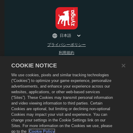
日本語
プライバシーポリシー
利用規約
個人情報の販売や頒布を禁止する
COOKIE NOTICE
返金ポリシー
We use cookies, pixels and similar tracking technologies
Cookieポリシー
(“Cookies”) to optimize your game experience, personalize
ストアサポート
advertisements, and enhance your experience across our
ゲームサポート
websites, applications, or other web-based services
(“Sites”). These Cookies may transmit personal information
Cookie設定
and video viewing information to third parties. Certain
Cookies are optional, but limiting or declining non-optional
©
2026
Social Point S.L. Dragon CityおよびDragon CityのロゴはSocial Point S.L.の
商標です。 無断複写・複製・転載禁止。 Dragon CityストアはZynga, Inc.が運営して
Cookies may impact your visit and experience. You can
います。オファーはDragon Cityのゲーム内でのみ有効です。 オファーの有無や価格
change your settings in the Cookie Settings link on our
は地域によって異なります。
Sites. For more information on the Cookies we use, please
go to the
Cookie Policy