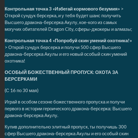
Контрольная точка 3 «Избегай кормового безумия»
>
Открой сундук берсерка, и у тебя будет шанс получить
Высшего дракона-берсерка Акулу, кое-кого из самых
могучих обитателей Dragon City, сферы-джокеры и алмазы;
Контрольная точка 4 «Попробуй скин умений охотника!»
> Открой сундук берсерка и получи 500 сфер Высшего
дракона-берсерка Акулы и его новый особый скин умений
охотника!
ОСОБЫЙ БОЖЕСТВЕННЫЙ ПРОПУСК: ОХОТА ЗА
БЕРСЕРКАМИ
(С 16 по 30 мая)
Играй в особом сезоне божественного пропуска и получи
первого в истории героического дракона-берсерка: Высшего
дракона-берсерка Акулу.
Купив дополнительно элитный пропуск, ты получишь 300
сфер Высшего дракона-берсерка Акулы и его особый скин