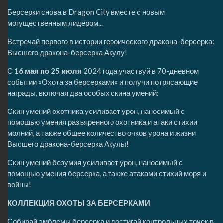
Берсерки снова в Dragon City вместе с новым
могущественным лидером...
Встречай первого в истории героического дракона-берсерка:
Высшего дракона-берсерка Акулу!
С
16 мая по 25 июля
2024 года участвуй в 70-дневном
событии «Охота за берсерками» и получи потрясающие
награды, включая два особых скина умений:
Скин умений охотника усиливает урон, наносимый с
помощью умения разъяренного охотника и атаки стихии
молний, а также общее количество очков урона и жизни
Высшего дракона-берсерка Акулы!
Скин умений безумия усиливает урон, наносимый с
помощью умения берсерка, а также атаками стихий моря и
войны!
КОЛЛЕКЦИЯ ОХОТЫ ЗА БЕРСЕРКАМИ
Собирай эмблемы берсерка и достигай контрольных точек в