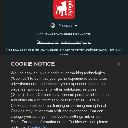
Русский
Политика конфиденциальности
Условия предоставления услуг
Не продавайте и не раскрывайте мою личную информацию третьим
лицам
Политика возврата
COOKIE NOTICE
Политика в отношении файлов cookie
We use cookies, pixels and similar tracking technologies
Поддержка магазина
(“Cookies”) to optimize your game experience, personalize
advertisements, and enhance your experience across our
Поддержка игры
websites, applications, or other web-based services
Настройки файлов cookie
(“Sites”). These Cookies may transmit personal information
and video viewing information to third parties. Certain
© Social Point S.L.,
2026
. Dragon City и логотип Dragon City являются
Cookies are optional, but limiting or declining non-optional
товарными знаками компании Social Point S.L. Все права защищены.
Компания Zynga, Inc. является оператором магазина Dragon City.
Cookies may impact your visit and experience. You can
Предложения действительны только в игре Dragon City. Доступность и цена
change your settings in the Cookie Settings link on our
предложений зависят от региона.
Sites. For more information on the Cookies we use, please
go to the
Cookie Policy