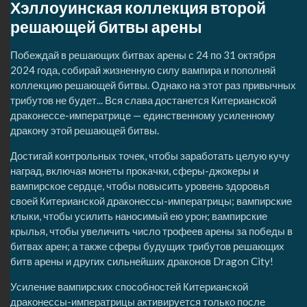
Хэллоуинская коллекция второй
решающей битвы арены
Побеждай в решающих битвах арены с 24 по 31 октября
2024 года, собирай жизненную силу вампира и пополняй
коллекцию решающей битвы. Однако на этот раз привычных
трибутов не будет... Вся слава достанется Китерианской
драконессе-императрице — единственному усиленному
дракону этой решающей битвы.
Достигай контрольных точек, чтобы заработать целую кучу
наград, включая монеты прокачки, сферы-джокеры и
вампирское сердце, чтобы повысить уровень здоровья
своей Китерианской драконессы-императрицы; вампирские
клыки, чтобы усилить наносимый ею урон; вампирские
крылья, чтобы увеличить число трофеев арены за победы в
битвах арен; а также сферы будущих трибутов решающих
битв арены и других сильнейших драконов Dragon City!
Усиление вампирских способностей Китерианской
драконессы-императрицы активируется только после