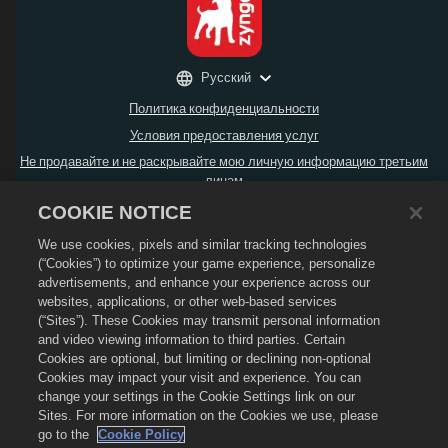
Русский
Политика конфиденциальности
Условия предоставления услуг
Не продавайте и не раскрывайте мою личную информацию третьим
лицам
Политика возврата
COOKIE NOTICE
Политика в отношении файлов cookie
We use cookies, pixels and similar tracking technologies
Поддержка магазина
(“Cookies”) to optimize your game experience, personalize
advertisements, and enhance your experience across our
Поддержка игры
websites, applications, or other web-based services
Настройки файлов cookie
(“Sites”). These Cookies may transmit personal information
and video viewing information to third parties. Certain
© Social Point S.L.,
2026
. Dragon City и логотип Dragon City являются
Cookies are optional, but limiting or declining non-optional
товарными знаками компании Social Point S.L. Все права защищены.
Компания Zynga, Inc. является оператором магазина Dragon City.
Cookies may impact your visit and experience. You can
Предложения действительны только в игре Dragon City. Доступность и цена
change your settings in the Cookie Settings link on our
предложений зависят от региона.
Sites. For more information on the Cookies we use, please
go to the
Cookie Policy