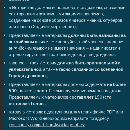
в Истории не должны использоваться драконы, связанные
со сторонними рекламными акциями (например,
созданные на основе образов лидеров мнений, ютуберов
или героев «Ходячих мертвецов»);
Представляемые материалы
должны быть написаны на
английском языке
... Не волнуйся, твой уровень владения
английским языком не имеет значения — наши писатели
отредактируют твою историю и доведут ее до идеала;
главное — твоя История
должна быть оригинальной и
увлекательной
, а также
тесно связанной со вселенной
Города драконов
;;
Представляемые материалы должны содержать
не более
500
(пятисот)
слов
. Рекомендуемая минимальная длина
Представляемых материалов
составляет 150 (сто
пятьдесят) слов
;;
готовую Историю в доступном для чтения файле
PDF
или
Microsoft Word
необходимо направить по адресу
community.competition@socialpoint.es
;