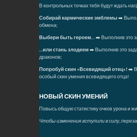
В контрольных точках тебя будут ждать на
Собирай кармические эмблемы
➡️ Выпо
обмена;
Выбери быть героем
… ➡️ Выполнив это 
…или стань злодеем
➡️ Выполнив это зад
драконов;
Попробуй скин «Всевидящий отец»!
➡️ 
особый скин умения всевидящего отца!
НОВЫЙ СКИН УМЕНИЙ
Повысь общую статистику очков урона и ж
Чтобы изменения вступили в силу, переза