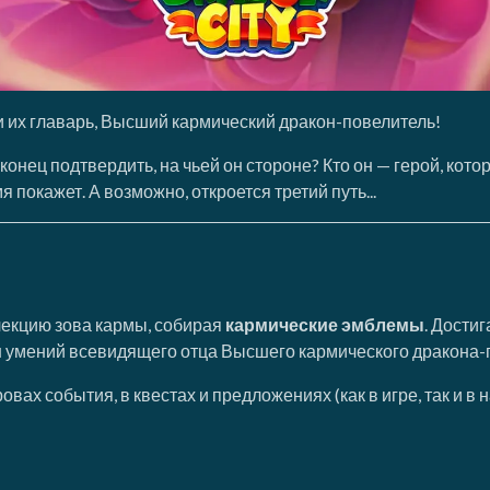
и их главарь, Высший кармический дракон-повелитель!
нец подтвердить, на чьей он стороне? Кто он — герой, котор
покажет. А возможно, откроется третий путь...
лекцию зова кармы, собирая
кармические эмблемы
. Дости
 умений всевидящего отца Высшего кармического дракона-п
вах события, в квестах и предложениях (как в игре, так и 