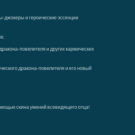
ы-джокеры и героические эссенции
в;
дракона-повелителя и других кармических
ческого дракона-повелителя и его новый
мощью скина умений всевидящего отца!