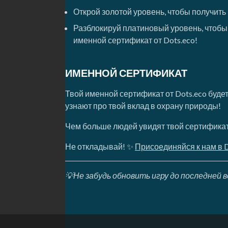
Открой золотой уровень, чтобы получить 
Разблокируй платиновый уровень, чтобы 
именной сертификат от Dots.eco!
ИМЕННОЙ СЕРТИФИКАТ
Твой именной сертификат от Dots.eco буде
узнают про твой вклад в охрану природы!
Чем больше людей увидят твой сертификат
Не откладывай! ✨
Присоединяйся к нам в D
💡Не забудь обновить игру до последней