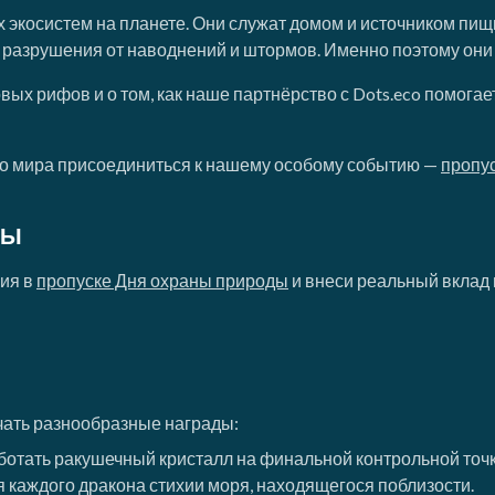
экосистем на планете. Они служат домом и источником пищи
 разрушения от наводнений и штормов. Именно поэтому они
ых рифов и о том, как наше партнёрство с Dots.eco помогае
го мира присоединиться к нашему особому событию —
пропу
ДЫ
ния в
пропуске Дня охраны природы
и внеси реальный вклад
чать разнообразные награды:
аботать ракушечный кристалл на финальной контрольной точ
я каждого дракона стихии моря, находящегося поблизости.