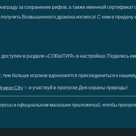
награду за сохранение рифов, а также именной сертификат о
получить Возвышенного дракона космоса! С ним в придачу и
т доступен в разделе «СОБЫТИЯ» в настройках. Поделись им в
, тем больше игроков вдохновятся присоединиться к нашему
ragon City
✨ и участвуй в пропуске Дня охраны природы!
 версии в официальном магазине приложений, чтобы пропус