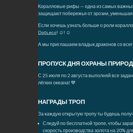
Коралловые рифы — одна из самых важных 
защищают побережья от эрозии, уменьшая
Если хочешь узнать больше о роли кораллов
Dots.eco
! ☺️! ☺️
А мы приглашаем владык драконов со все
ПРОПУСК ДНЯ ОХРАНЫ ПРИРО
С 25 июля по 2 августа выполняй все зада
лёгких океана! 💙
НАГРАДЫ ТРОП
За каждую открытую тропу ты будешь полу
Следуй по бесплатной тропе, чтобы зар
скорость производства золота на 20% дл