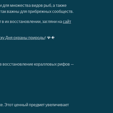
 для множества видов рыб, а также
 так важны для прибрежных сообществ.
т в их восстановлении, загляни на
сайт
ску Дня охраны природы
! 🪸🐠
 в восстановление коралловых рифов —
ке. Этот ценный предмет увеличивает