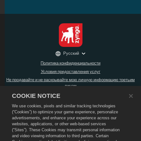
Русский
Политика конфиденциальности
Условия предоставления услуг
Не продавайте и не раскрывайте мою личную информацию третьим
лицам
Политика возврата
COOKIE NOTICE
Политика в отношении файлов cookie
We use cookies, pixels and similar tracking technologies
Поддержка магазина
(“Cookies”) to optimize your game experience, personalize
advertisements, and enhance your experience across our
Поддержка игры
websites, applications, or other web-based services
Настройки файлов cookie
(“Sites”). These Cookies may transmit personal information
and video viewing information to third parties. Certain
© Social Point S.L.,
2026
. Dragon City и логотип Dragon City являются