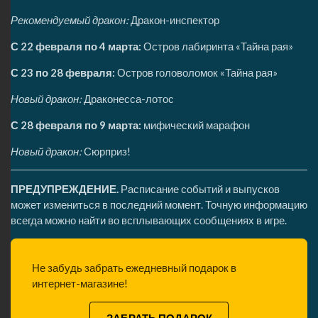
Рекомендуемый дракон:
Дракон-инспектор
С 22 февраля по 4 марта:
Остров лабиринта «Тайна рая»
С 23 по 28 февраля:
Остров головоломок «Тайна рая»
Новый дракон:
Драконесса-лотос
С 28 февраля по 9 марта:
мифический марафон
Новый дракон:
Сюрприз!
ПРЕДУПРЕЖДЕНИЕ.
Расписание событий и выпусков
может измениться в последний момент. Точную информацию
всегда можно найти во всплывающих сообщениях в игре.
Не забудь забрать ежедневный подарок в
интернет-магазине!