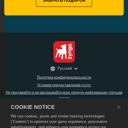
ЗАБРАТЬ ПОДАРОК
Русский
Политика конфиденциальности
Условия предоставления услуг
Не продавайте и не раскрывайте мою личную информацию третьим
лицам
Политика возврата
COOKIE NOTICE
Политика в отношении файлов cookie
We use cookies, pixels and similar tracking technologies
Поддержка магазина
(“Cookies”) to optimize your game experience, personalize
advertisements, and enhance your experience across our