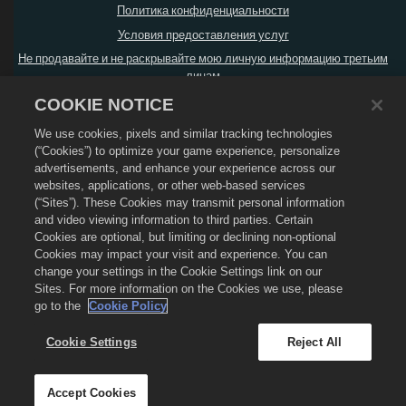
Политика конфиденциальности
Условия предоставления услуг
Не продавайте и не раскрывайте мою личную информацию третьим
лицам
Политика возврата
COOKIE NOTICE
Политика в отношении файлов cookie
We use cookies, pixels and similar tracking technologies
Поддержка магазина
(“Cookies”) to optimize your game experience, personalize
advertisements, and enhance your experience across our
Поддержка игры
websites, applications, or other web-based services
Настройки файлов cookie
(“Sites”). These Cookies may transmit personal information
and video viewing information to third parties. Certain
© Social Point S.L.,
2026
. Dragon City и логотип Dragon City являются
Cookies are optional, but limiting or declining non-optional
товарными знаками компании Social Point S.L. Все права защищены.
Компания Zynga, Inc. является оператором магазина Dragon City.
Cookies may impact your visit and experience. You can
Предложения действительны только в игре Dragon City. Доступность и цена
change your settings in the Cookie Settings link on our
предложений зависят от региона.
Sites. For more information on the Cookies we use, please
go to the
Cookie Policy
Cookie Settings
Reject All
Accept Cookies