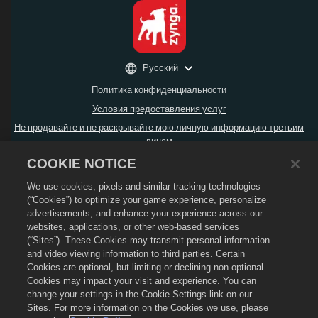
Русский
Политика конфиденциальности
Условия предоставления услуг
Не продавайте и не раскрывайте мою личную информацию третьим
лицам
Политика возврата
COOKIE NOTICE
Политика в отношении файлов cookie
We use cookies, pixels and similar tracking technologies
Поддержка магазина
(“Cookies”) to optimize your game experience, personalize
advertisements, and enhance your experience across our
Поддержка игры
websites, applications, or other web-based services
Настройки файлов cookie
(“Sites”). These Cookies may transmit personal information
and video viewing information to third parties. Certain
© Social Point S.L.,
2026
. Dragon City и логотип Dragon City являются
Cookies are optional, but limiting or declining non-optional
товарными знаками компании Social Point S.L. Все права защищены.
Компания Zynga, Inc. является оператором магазина Dragon City.
Cookies may impact your visit and experience. You can
Предложения действительны только в игре Dragon City. Доступность и цена
change your settings in the Cookie Settings link on our
предложений зависят от региона.
Sites. For more information on the Cookies we use, please