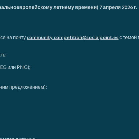
тральноевропейскому летнему времени) 7 апреля 2026 г.
се на почту
community.competition@socialpoint.es
с темой 
ть:
EG или PNG);
дним предложением);