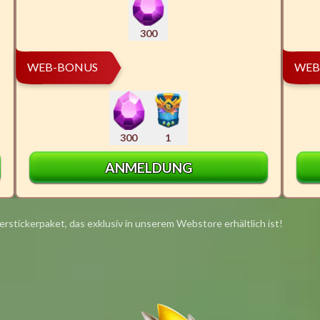
300
WEB-BONUS
WEB
300
1
ANMELDUNG
rstickerpaket, das exklusiv in unserem Webstore erhältlich ist!