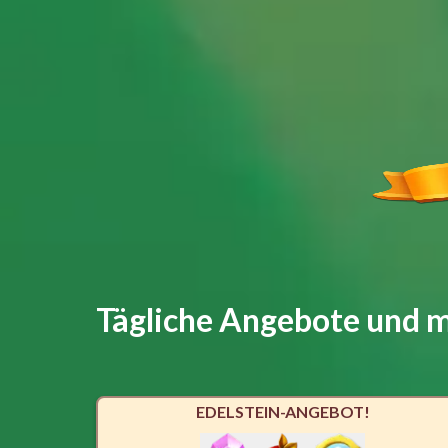
Tägliche Angebote und 
EDELSTEIN-ANGEBOT!