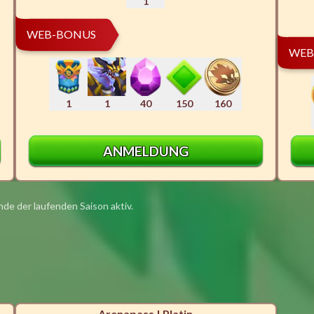
1
WEB-BONUS
WEB
1
1
40
150
160
ANMELDUNG
nde der laufenden Saison aktiv.
Arenapass | Platin