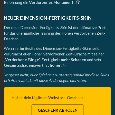
Belohnung ein
Verdorbenes Monument
! 🏆
NEUER DIMENSION-FERTIGKEITS-SKIN
Der neue Dimension-Fertigkeits-Skin ist der ultimative Preis
für das unermüdliche Training des Hohen Verdorbenen Zeit-
Drachen.
Wenn ihr im Besitz des Dimension-Fertigkeits-Skins seid,
verursacht euer Hoher Verdorbener Zeit-Drache mit seiner
„
Verdorbene Fänge“-Fertigkeit mehr Schaden
und sein
Gesamtschadenswert ist höher
! ✨
Vergesst nicht, euer Spiel neu zu starten, sobald ihr diese Skins
erhalten habt, damit diese Änderungen eintreten.
Hol dir dein tägliches Webstore-Geschenk!
GESCHENK ABHOLEN