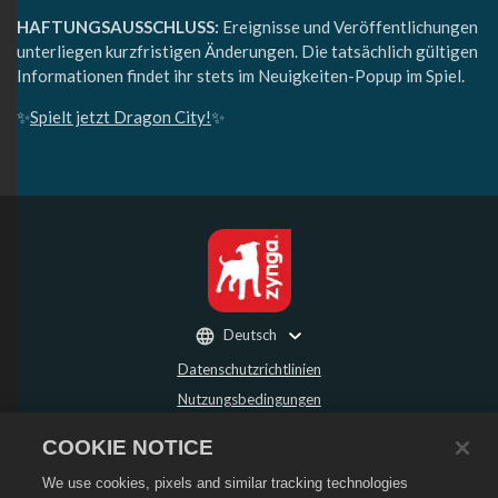
HAFTUNGSAUSSCHLUSS:
Ereignisse und Veröffentlichungen
unterliegen kurzfristigen Änderungen. Die tatsächlich gültigen
Informationen findet ihr stets im Neuigkeiten-Popup im Spiel.
✨
Spielt jetzt Dragon City!
✨
Deutsch
Datenschutzrichtlinien
Nutzungsbedingungen
Meine persönlichen Daten nicht verkaufen oder weitergeben
COOKIE NOTICE
Rückerstattungsrichtlinie
We use cookies, pixels and similar tracking technologies
Cookie-Richtlinie