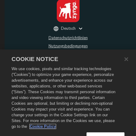
Deutsch
Datenschutzrichtlinien
Nutzungsbedingungen
Meine persönlichen Daten nicht verkaufen oder weitergeben
COOKIE NOTICE
Rückerstattungsrichtlinie
We use cookies, pixels and similar tracking technologies
Cookie-Richtlinie
(“Cookies”) to optimize your game experience, personalize
Store-Support
advertisements, and enhance your experience across our
Spiel-Support
websites, applications, or other web-based services
(“Sites”). These Cookies may transmit personal information
Cookie-Einstellungen
and video viewing information to third parties. Certain
Cookies are optional, but limiting or declining non-optional
©
2026
Social Point S.L. Dragon City und Dragon City-Logo sind Markenzeichen
von Social Point S.L. Alle Rechte vorbehalten. Der Dragon City Store wird von
Cookies may impact your visit and experience. You can
Zynga, Inc. betrieben. Angebote nur in Dragon City gültig. Angebote und
change your settings in the Cookie Settings link on our
Preise unterscheiden sich je nach Region.
Sites. For more information on the Cookies we use, please
go to the
Cookie Policy