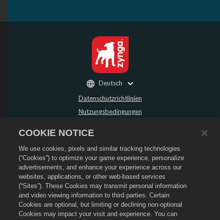
Deutsch
Datenschutzrichtlinien
Nutzungsbedingungen
Meine persönlichen Daten nicht verkaufen oder weitergeben
COOKIE NOTICE
Rückerstattungsrichtlinie
We use cookies, pixels and similar tracking technologies
Cookie-Richtlinie
(“Cookies”) to optimize your game experience, personalize
Store-Support
advertisements, and enhance your experience across our
Spiel-Support
websites, applications, or other web-based services
(“Sites”). These Cookies may transmit personal information
Cookie-Einstellungen
and video viewing information to third parties. Certain
Cookies are optional, but limiting or declining non-optional
©
2026
Social Point S.L. Dragon City und Dragon City-Logo sind Markenzeichen
von Social Point S.L. Alle Rechte vorbehalten. Der Dragon City Store wird von
Cookies may impact your visit and experience. You can
Zynga, Inc. betrieben. Angebote nur in Dragon City gültig. Angebote und