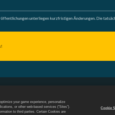
öffentlichungen unterliegen kurzfristigen Änderungen. Die tatsächl
k!
sbedingungen
Meine persönlichen Daten nicht verkaufen oder weit
-Richtlinie
Store-Support
Spiel-Support
Cookie-Einstellunge
o optimize your game experience, personalize
nd Dragon City-Logo sind Markenzeichen von Social Point S.L. Alle Rechte
cations, or other web-based services (“Sites”).
Cookie S
rd von Zynga, Inc. betrieben. Angebote nur in Dragon City gültig. Angebote 
mation to third parties. Certain Cookies are
gion.