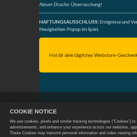
Neuer Drache:
Überraschung!
HAFTUNGSAUSSCHLUSS:
Ereignisse und Ver
Neuigkeiten-Popup im Spiel.
Hol dir dein tägliches Webstore-Geschen
Datenschutzrichtlinien
Nutzung
COOKIE NOTICE
Rückerstattungsrichtlinie
Cookie
We use cookies, pixels and similar tracking technologies (“Cookies”) t
©
2026
Social Point S.L. Dragon City u
advertisements, and enhance your experience across our websites, appli
vorbehalten. Der Dragon City Store wi
These Cookies may transmit personal information and video viewing infor
Preise unterscheiden sich je nach Re