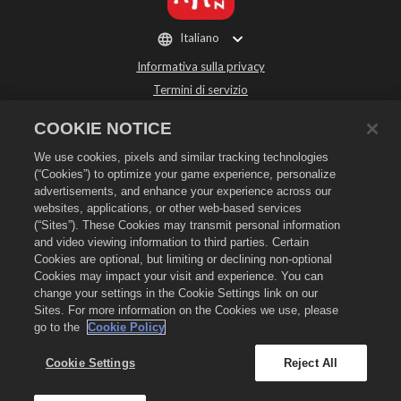
Italiano
Informativa sulla privacy
Termini di servizio
Non vendere o condividere i miei dati personali
COOKIE NOTICE
Politica sui rimborsi
We use cookies, pixels and similar tracking technologies
Informativa sui cookie
(“Cookies”) to optimize your game experience, personalize
Assistenza per lo store
advertisements, and enhance your experience across our
Assistenza di gioco
websites, applications, or other web-based services
(“Sites”). These Cookies may transmit personal information
Impostazioni cookie
and video viewing information to third parties. Certain
Cookies are optional, but limiting or declining non-optional
©
2026
Social Point S.L. Dragon City e il logo Dragon City sono marchi registrati
di Social Point S.L. Tutti i diritti riservati. Il negozio di Dragon City è gestito da
Cookies may impact your visit and experience. You can
Zynga, Inc. Offerte valide solo all'interno del gioco Dragon City. La disponibilità
change your settings in the Cookie Settings link on our
e i prezzi dell'offerta variano in base alla regione.
Sites. For more information on the Cookies we use, please
go to the
Cookie Policy
Cookie Settings
Reject All