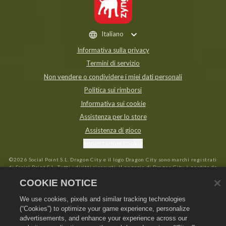
Italiano
Informativa sulla privacy
Termini di servizio
Non vendere o condividere i miei dati personali
Politica sui rimborsi
Informativa sui cookie
Assistenza per lo store
Assistenza di gioco
Impostazioni cookie
©
2026
Social Point S.L. Dragon City e il logo Dragon City sono marchi registrati
di Social Point S.L. Tutti i diritti riservati. Il negozio di Dragon City è gestito da
Zynga, Inc. Offerte valide solo all'interno del gioco Dragon City. La disponibilità
COOKIE NOTICE
e i prezzi dell'offerta variano in base alla regione.
We use cookies, pixels and similar tracking technologies
(“Cookies”) to optimize your game experience, personalize
advertisements, and enhance your experience across our