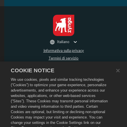
Italiano
Informativa sulla privacy
Termini di servizio
Non vendere o condividere i miei dati personali
COOKIE NOTICE
Politica sui rimborsi
We use cookies, pixels and similar tracking technologies
Informativa sui cookie
(“Cookies”) to optimize your game experience, personalize
Assistenza per lo store
advertisements, and enhance your experience across our
Assistenza di gioco
websites, applications, or other web-based services
(“Sites”). These Cookies may transmit personal information
Impostazioni cookie
and video viewing information to third parties. Certain
Cookies are optional, but limiting or declining non-optional
©
2026
Social Point S.L. Dragon City e il logo Dragon City sono marchi registrati
di Social Point S.L. Tutti i diritti riservati. Il negozio di Dragon City è gestito da
Cookies may impact your visit and experience. You can
Zynga, Inc. Offerte valide solo all'interno del gioco Dragon City. La disponibilità
change your settings in the Cookie Settings link on our
e i prezzi dell'offerta variano in base alla regione.