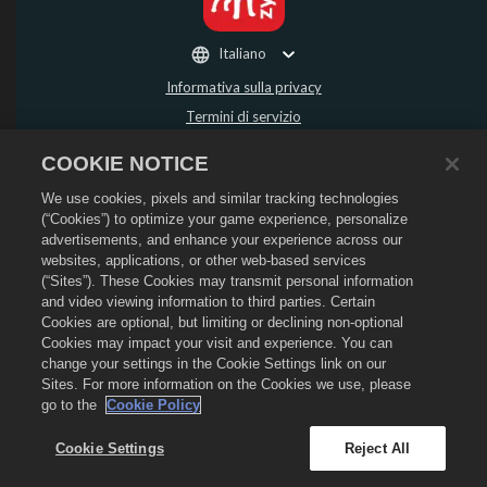
Italiano
Informativa sulla privacy
Termini di servizio
Non vendere o condividere i miei dati personali
COOKIE NOTICE
Politica sui rimborsi
We use cookies, pixels and similar tracking technologies
Informativa sui cookie
(“Cookies”) to optimize your game experience, personalize
Assistenza per lo store
advertisements, and enhance your experience across our
Assistenza di gioco
websites, applications, or other web-based services
(“Sites”). These Cookies may transmit personal information
Impostazioni cookie
and video viewing information to third parties. Certain
Cookies are optional, but limiting or declining non-optional
©
2026
Social Point S.L. Dragon City e il logo Dragon City sono marchi registrati
di Social Point S.L. Tutti i diritti riservati. Il negozio di Dragon City è gestito da
Cookies may impact your visit and experience. You can
Zynga, Inc. Offerte valide solo all'interno del gioco Dragon City. La disponibilità
change your settings in the Cookie Settings link on our
e i prezzi dell'offerta variano in base alla regione.
Sites. For more information on the Cookies we use, please
go to the
Cookie Policy
Cookie Settings
Reject All