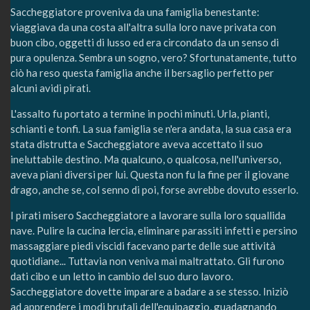
Saccheggiatore proveniva da una famiglia benestante:
viaggiava da una costa all'altra sulla loro nave privata con
buon cibo, oggetti di lusso ed era circondato da un senso di
pura opulenza. Sembra un sogno, vero? Sfortunatamente, tutto
ciò ha reso questa famiglia anche il bersaglio perfetto per
alcuni avidi pirati.
L'assalto fu portato a termine in pochi minuti. Urla, pianti,
schianti e tonfi. La sua famiglia se n'era andata, la sua casa era
stata distrutta e Saccheggiatore aveva accettato il suo
ineluttabile destino. Ma qualcuno, o qualcosa, nell'universo,
aveva piani diversi per lui. Questa non fu la fine per il giovane
drago, anche se, col senno di poi, forse avrebbe dovuto esserlo.
I pirati misero Saccheggiatore a lavorare sulla loro squallida
nave. Pulire la cucina lercia, eliminare parassiti infetti e persino
massaggiare piedi viscidi facevano parte delle sue attività
quotidiane... Tuttavia non veniva mai maltrattato. Gli furono
dati cibo e un letto in cambio del suo duro lavoro.
Saccheggiatore dovette imparare a badare a se stesso. Iniziò
ad apprendere i modi brutali dell'equipaggio, guadagnando