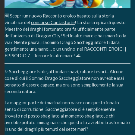
🆕 Scopri un nuovo Racconto eroico basato sulla storia
vincitrice del
concorso Cantastorie
! La storia epica di questo
Maestro dei draghi fortunato ora fa ufficialmente parte
dell'universo di Dragon City! Sei in alto mare e hai smarrito la
via? Niente paura, il Sommo Drago Saccheggiatore ti darà
gentilmente una mano… o un uncino, nei RACCONTI EROICI |
EPISODIO 7 - Terrore in alto mare! 🌊
✨ Saccheggiare isole, affondare navi, rubare tesori... Alcune
cose di cui il Sommo Drago Saccheggiatore non avrebbe mai
pensato di essere capace, ma ora sono semplicemente la sua
seconda natura.
La maggior parte dei marinai non nasce con questo innato
senso di corruzione: Saccheggiatore si è semplicemente
trovato nel posto sbagliato al momento sbagliato, e chi
avrebbe potuto immaginare che questo lo avrebbe trasformato
in uno dei draghi più temuti dei sette mari?