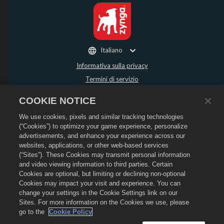
Italiano
Informativa sulla privacy
Termini di servizio
Non vendere o condividere i miei dati personali
COOKIE NOTICE
Politica sui rimborsi
We use cookies, pixels and similar tracking technologies
Informativa sui cookie
(“Cookies”) to optimize your game experience, personalize
Assistenza per lo store
advertisements, and enhance your experience across our
Assistenza di gioco
websites, applications, or other web-based services
(“Sites”). These Cookies may transmit personal information
Impostazioni cookie
and video viewing information to third parties. Certain
Cookies are optional, but limiting or declining non-optional
©
2026
Social Point S.L. Dragon City e il logo Dragon City sono marchi registrati
di Social Point S.L. Tutti i diritti riservati. Il negozio di Dragon City è gestito da
Cookies may impact your visit and experience. You can
Zynga, Inc. Offerte valide solo all'interno del gioco Dragon City. La disponibilità
change your settings in the Cookie Settings link on our
e i prezzi dell'offerta variano in base alla regione.
Sites. For more information on the Cookies we use, please
go to the
Cookie Policy