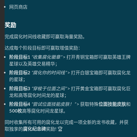
网页商店
奖励
完成腐化时间线收藏即可赢取海量奖励。
达成每个阶段目标即可赢取增值奖励：
阶段目标1
“收集腐化徽章”
> 打开青铜宝箱即可赢取英雄王牌
星球以及英雄交易精华；
阶段目标2
“腐化你的时间线”
> 打开白银宝箱即可赢取腐化龙
的星球；
阶段目标3
“穿梭于位面之间”
> 打开黄金宝箱即可赢取腐化巨
龙和高等腐化时间龙的星球；
阶段目标4
“尝试位面技能皮肤！”
> 获取特殊
位面技能皮肤
和
500枚
高等腐化时间龙星球。
同时收集所有可用的腐化龙以完成一项全新的龙书收藏，并获
取独享的
腐化纪念碑
奖励! 🏆