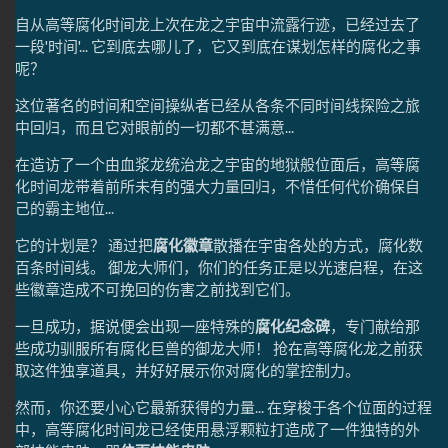
自从高等腐化时间龙上次在龙之宇宙中流露行迹，已经过去了
一段'时间'... 它到底去哪儿了，它又到底在谋划怎样的腐化之事
呢？
这位著名的时间和空间操纵者已经从各条不同时间线探险之旅
中回归，而且它对眼前的一切都不甚满意...
在造访了一个由血浆龙统治龙之宇宙的地狱般位面后，高等腐
化时间龙带着前所未有的强大力量回归，不惜任何代价确保自
己的霸主地位...
它的计划是？ 通过把
腐化徽章
散播在宇宙各处的方式，腐化数
百条时间线。 御龙大师们，你们的任务正是以光速启程，在这
些徽章造成不可挽回的伤害之前找到它们。
一旦成功，据说便会出现一座特殊的
腐化纪念碑
，专门献给那
些成功驯服所有腐化巨兽的御龙大师！ 抢在高等腐化龙之前获
取这件独享道具，并好好展示你对腐化的掌控制力。
然而，你还要小心它最新获得的力量... 在穿梭于各个位面的过程
中，高等腐化时间龙已经使用悬浮颗粒打造成了一件独特的外