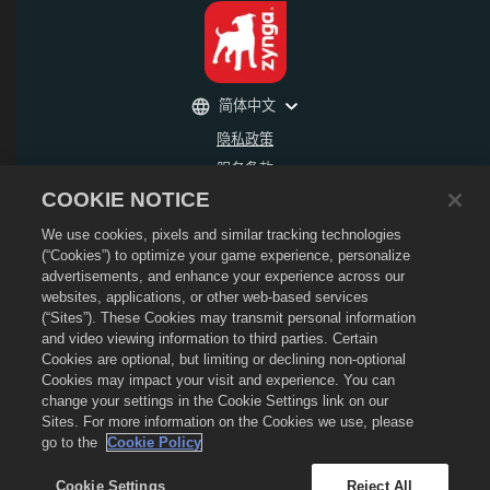
简体中文
隐私政策
服务条款
COOKIE NOTICE
不得出售或分享我的个人信息
退款政策
We use cookies, pixels and similar tracking technologies
Cookie政策
(“Cookies”) to optimize your game experience, personalize
advertisements, and enhance your experience across our
商店支持
websites, applications, or other web-based services
游戏支持
(“Sites”). These Cookies may transmit personal information
and video viewing information to third parties. Certain
Cookie设置
Cookies are optional, but limiting or declining non-optional
©
2026
Social Point S.L. 龙城和龙城标识是Social Point S.L.所拥有的商标 保留所有权
Cookies may impact your visit and experience. You can
利。 龙城商店是由Zynga, Inc.所运营的服务，其商品仅在龙城游戏内有效。 商品出售和
change your settings in the Cookie Settings link on our
定价将按地区各有不同。
Sites. For more information on the Cookies we use, please
go to the
Cookie Policy
Cookie Settings
Reject All