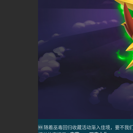
🆕 随着巫毒回归收藏活动渐入佳境，要不我