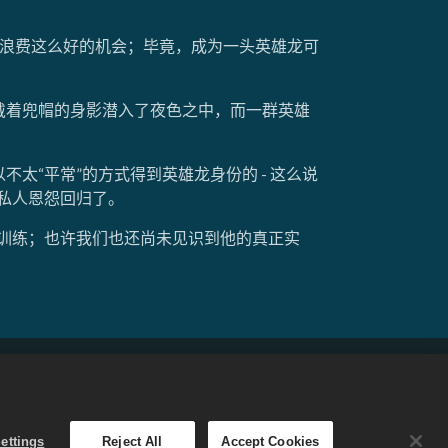
该浪费这么好的机会；毕竟，成为一头英雄龙可
戴着兜帽的身影潜入了夜色之中，而一群英雄
太“平常”的方式得到英雄龙身份的 - 这么说
的私人恩怨回归了。
训练；也许我们也还尚未见识到他的真正实
持
简体中文
ettings
Reject All
Accept Cookies
的服务，其商