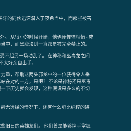
着尖牙的同伙迅速潜入了夜色当中，而那些被害
 从很小的时候开始，他俩便惺惺相惜 - 成
烦当中，而黑魔法则一直都是被完全禁止的。
受不起另一场动乱了。 在神秘和巫毒龙之间
也不太好亲自出手。
分力量，帮助这两头邪龙中的一位获得令人垂
站在对的一方，是吧？ 不论是神秘还是巫毒
顾一下历史就会发现，这种假设是多么的不切
在别无选择的情况下，还有什么能比纯粹的嫉
些旧日的英雄龙们。 他们曾是能够携手掌握