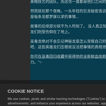
黑暗技艺的团队，而这也一直都是他们之间的
然而就在那个夜晚，一头年轻的巨龙秘密造访
是每条龙都梦寐以求的事情…
故事的后续部分就不为人所知了。 没人真正
龙们则受伤倒在了地上。
巫毒龙绝对不会忘记神秘龙是怎么背叛自己的。
吧，这些英雄龙们压根就没法把事情的真相泄
你可在巫毒回归收藏中获得他的全新鲜血技能
力。”✨
隐私政策
服务条款
不得出售
COOKIE NOTICE
Cookie设置
We use cookies, pixels and similar tracking technologies (“Cookies”) t
advertisements, and enhance your experience across our websites, appli
©
2026
Social Point S.L. 龙城和龙城