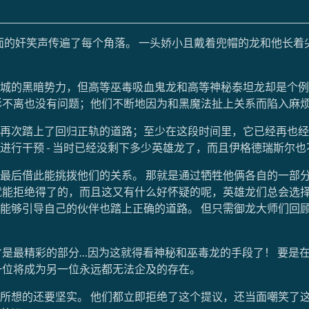
位面的奸笑声传遍了每个角落。 一头娇小且戴着兜帽的龙和他长
城的黑暗势力，但高等巫毒吸血鬼龙和高等神秘泰坦龙却是个例外。
影不离也没有问题；他们不断地因为和黑魔法扯上关系而陷入麻
再次踏上了回归正轨的道路；至少在这段时间里，它已经再也经
进行干预 - 当时已经没剩下多少英雄龙了，而且伊格德瑞斯尔
最后借此能挑拨他们的关系。 那就是通过牺牲他俩各自的一部
就能拒绝得了的，而且这又有什么好怀疑的呢，英雄龙们总会选择
能够引导自己的伙伴也踏上正确的道路。 但只需御龙大师们回
才是最精彩的部分…因为这就得看神秘和巫毒龙的手段了！ 要是
一位将成为另一位永远都无法企及的存在。
所想的还要坚实。 他们都立即拒绝了这个提议，还当面嘲笑了这