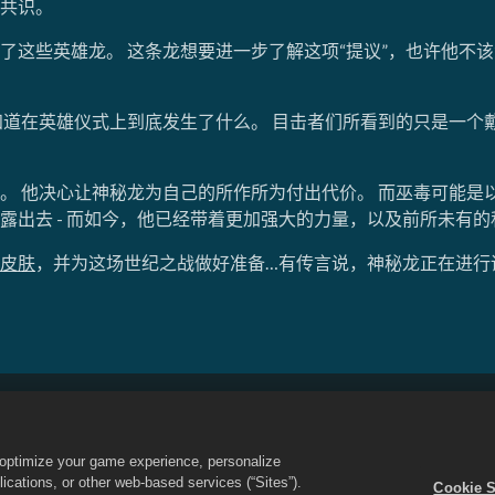
共识。
了这些英雄龙。 这条龙想要进一步了解这项“提议”，也许他不
知道在英雄仪式上到底发生了什么。 目击者们所看到的只是一个
 他决心让神秘龙为自己的所作所为付出代价。 而巫毒可能是以不
露出去 - 而如今，他已经带着更加强大的力量，以及前所未有
皮肤
，并为这场世纪之战做好准备…有传言说，神秘龙正在进行
或分享我的个人信息
退款政策
Cookie政策
商店支持
游戏支
o optimize your game experience, personalize
cations, or other web-based services (“Sites”).
Cookie S
标识是Social Point S.L.所拥有的商标 保留所有权利。 龙城商店是由Zynga, Inc.所运营