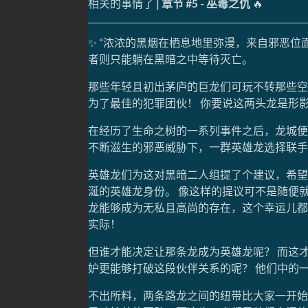
相关的事情了 |
章节 #5 - 巫毒之仇
🔥
✨ “浓浓的黑烟在栖息地里弥漫，来自邪恶
者则只能躺在黑暗之中等待灭亡。
那些年轻且初出茅庐的巨龙们可玩不转那些空
为了最佳的犯罪团伙！ 你要说这两头龙是形
在经历了生命之树的一系列事件之后，龙城便
不断滋生的邪恶威胁下，一群英雄龙选择联手
英雄龙们为这对黑暗二人组提了个建议，希望
涎的英雄龙身份。 像这样的提议可不是随便
龙能够成为无私且高尚的存在，这个幸运儿都
实际！
但谁才能决定让那条龙成为英雄龙呢？ 而这
妒更能够打破这段伙伴关系的呢？ 他们中的
不出所料，两条路龙之间的纽带比大家一开始