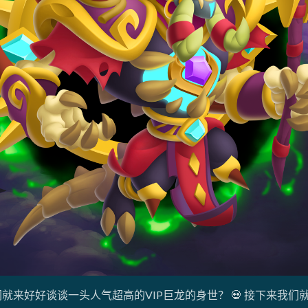
们就来好好谈谈一头人气超高的VIP巨龙的身世？ 💀 接下来我