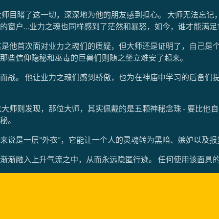
大师目睹了这一切，深深地为他的朋友感到担心。 大师无法忘记
的窗户…业力之魂也同样感到了茫然和暴怒，如今，谁才能满足
这是他首次面对业力之魂们的质疑，但大师还是证明了，自己是个
那些信仰隐秘和巫毒的巨兽们则随之坐立难安了起来。
而战。 他让业力之魂们感到骄傲，也为在神庙中学习的后备们
大师则发现，那位大师，其实佩戴的是五颗神秘念珠 - 要比他
秘。
来说是一层“外衣”，它能让一个人的灵魂转为黑暗、嫉妒以及报
渐渐融入上升气流之中，从而永远隐匿行迹。 任何使用该面具的