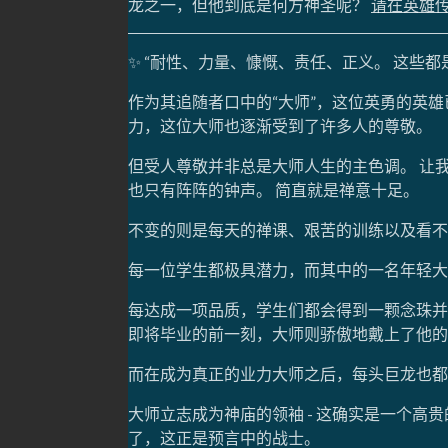
龙之一，但他到底是何方神圣呢？
请在英雄
✨ “耐性、力量、慷慨、责任、正义。 这些
作为其追随者口中的“大师”，这位英勇的英
力，这位大师也逐渐受到了许多人的尊敬。
但受人尊敬并非总是大师人生的主色调。 让
也只有阵阵的钟声。 简直就是禅意十足。
不变的则是每天的禅课、艰苦的训练以及看不
每一位学生都极具潜力，而其中的一名年轻大
每达成一项品质，学生们都会得到一颗念珠并
即将毕业的前一刻，大师则骄傲地戴上了他的
而在成为真正的业力大师之后，每头巨龙也都
大师立志成为神庙的领袖 - 这确实是一个高
了，这正是预言中的战士。