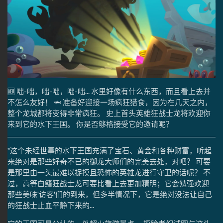
🆕 咄-咄，咄-咄，咄-咄... 水里好像有什么东西，而且看上去并
不怎么友好！ 🦈 准备好迎接一场疯狂猎食，因为在几天之内，
整个龙城都将变得非常疯狂。 史上首头英雄狂战士龙将欢迎你
来到它的水下王国。 你是否够格接受它的邀请呢？
"这个未经世事的水下王国充满了宝石、黄金和各种财富，听起
来绝对是那些好奇不已的御龙大师们的完美去处，对吧？ 可要
是那里由一头最难以捉摸且恐怖的英雄龙进行守卫的话呢？ 不
过，高等白鳍狂战士龙可要比看上去更加精明；它会勉强欢迎
那些美味'访客'们的到来，但多半情况下，它是绝对没法让自己
的狂战士止血平静下来的...