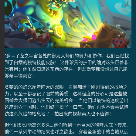
"多亏了龙之宇宙各处的御龙大师们的努力和协作，我们已经找
到了白鳍的独特技能皮肤！ 这件珍贵的护甲的确对这头巨兽非
常有用；他虽然知道这东西的存在，但却做梦都没想过自己能
够亲手得到它！
贪婪的凶焰充斥着睁大的双眼，白鳍痴迷于刚刚得到的战场之
力，以至于都忘记了眼前的美餐 – 这种程度的分心可是这些被
困御龙大师们逃出生天的完美机会！ 当他们以最快的速度游出
这座洞穴王国时，他们终于松了一口气。 他们再也不会尝试造
访这么危险的栖息地了 – 拍出来的视频再火也不值得！
但他们却没能高兴多久... 他们听到一声巨大的咆哮从底下传来，
他们一系列举动的结果也呼之欲出。 穿着全新战甲的白鳍从远