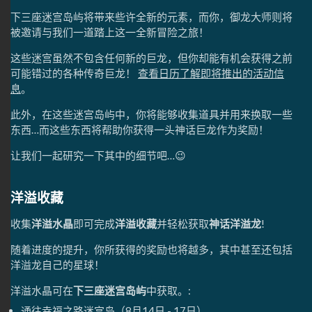
下三座迷宫岛屿将带来些许全新的元素，而你，御龙大师则将
被邀请与我们一道踏上这一全新冒险之旅！
这些迷宫虽然不包含任何新的巨龙，但你却能有机会获得之前
可能错过的各种传奇巨龙！
查看日历了解即将推出的活动信
息
。
此外，在这些迷宫岛屿中，你将能够收集道具并用来换取一些
东西…而这些东西将帮助你获得一头神话巨龙作为奖励！
让我们一起研究一下其中的细节吧…😉
洋溢收藏
收集
洋溢水晶
即可完成
洋溢收藏
并轻松获取
神话洋溢龙
!
随着进度的提升，你所获得的奖励也将越多，其中甚至还包括
洋溢龙自己的星球！
洋溢水晶可在
下三座迷宫岛屿
中获取。:
通往幸福之路迷宫岛（8月14日 - 17日）