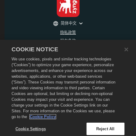
简体中文
隐私政策
服务条款
COOKIE NOTICE
不得出售或分享我的个人信息
退款政策
We use cookies, pixels and similar tracking technologies
Cookie政策
(“Cookies”) to optimize your game experience, personalize
advertisements, and enhance your experience across our
商店支持
websites, applications, or other web-based services
游戏支持
(“Sites”). These Cookies may transmit personal information
and video viewing information to third parties. Certain
Cookie设置
Cookies are optional, but limiting or declining non-optional
©
2026
Social Point S.L. 龙城和龙城标识是Social Point S.L.所拥有的商标 保留所有权
Cookies may impact your visit and experience. You can
利。 龙城商店是由Zynga, Inc.所运营的服务，其商品仅在龙城游戏内有效。 商品出售和
change your settings in the Cookie Settings link on our
定价将按地区各有不同。
Sites. For more information on the Cookies we use, please
go to the
Cookie Policy
Cookie Settings
Reject All