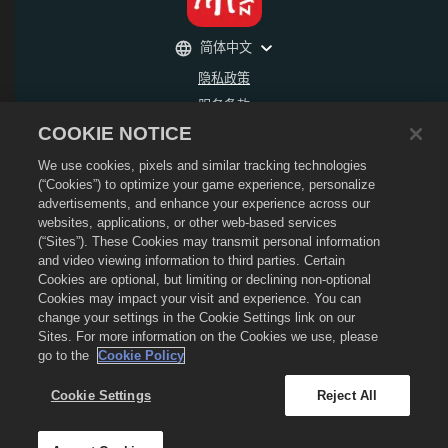
简体中文
隐私政策
服务条款
COOKIE NOTICE
不得出售或分享我的个人信息
退款政策
We use cookies, pixels and similar tracking technologies
Cookie政策
(“Cookies”) to optimize your game experience, personalize
advertisements, and enhance your experience across our
商店支持
websites, applications, or other web-based services
游戏支持
(“Sites”). These Cookies may transmit personal information
and video viewing information to third parties. Certain
Cookie设置
Cookies are optional, but limiting or declining non-optional
©
2026
Social Point S.L. 龙城和龙城标识是Social Point S.L.所拥有的商标 保留所有权
Cookies may impact your visit and experience. You can
利。 龙城商店是由Zynga, Inc.所运营的服务，其商品仅在龙城游戏内有效。 商品出售和
change your settings in the Cookie Settings link on our
定价将按地区各有不同。
Sites. For more information on the Cookies we use, please
go to the
Cookie Policy
Cookie Settings
Reject All